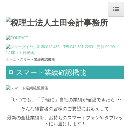
ホーム
最新情報
事務所案内
ホーム
スマート業績確認機能
ご挨拶
スマート業績確認機能
事務所概要
スタッフ紹介
SDGsについて
「いつでも」「手軽に」自社の業績が確認できたら･･･
そんな経営者の皆様のご要望にお応えして
ISOの活動
最新の全社業績を、お持ちのスマートフォンやタブレッ
トにお届けします！
スタッフブログ