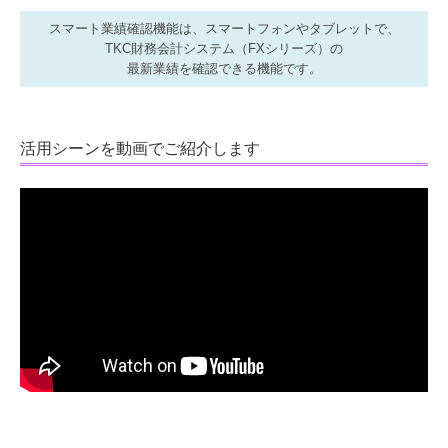
セミナー案内
スマート業績確認機能は、スマートフォンやタブレットで、
TKC財務会計システム（FXシリーズ）の
法人のお客さまへ
最新業績を確認できる機能です。
資産防衛・相続
活用シーンを動画でご紹介します
資産防衛
個人の方の相続
当事務所の実績紹介
採用情報
採用メッセージ
スタッフの1日
募集要項