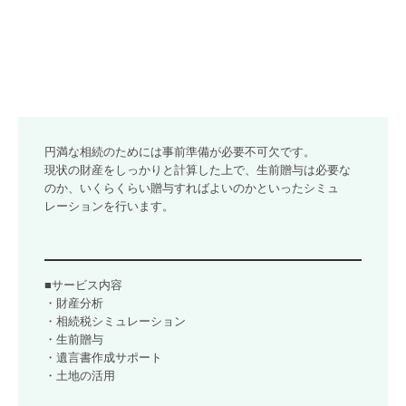
セミナー案内
法人のお客さまへ
資産防衛・相続
資産防衛
円満な相続のためには事前準備が必要不可欠です。

現状の財産をしっかりと計算した上で、生前贈与は必要な
個人の方の相続
のか、いくらくらい贈与すればよいのかといったシミュ
レーションを行います。
当事務所の実績紹介
採用情報
■サービス内容

採用メッセージ
・財産分析

・相続税シミュレーション

スタッフの1日
・生前贈与

・遺言書作成サポート

募集要項
・土地の活用