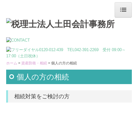
ホーム
最新情報
事務所案内
ホーム
資産防衛・相続
個人の方の相続
ご挨拶
個人の方の相続
事務所概要
スタッフ紹介
相続対策をご検討の方
SDGsについて
ISOの活動
スタッフブログ