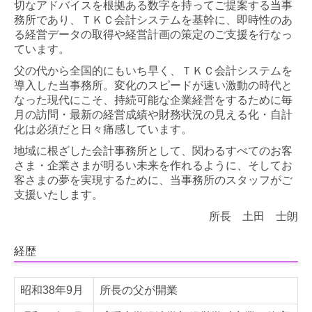
切なアドバイスを根拠ある数字を持ってご提案する当事
セミナー案内
務所であり、ＴＫＣ会計システムを基幹に、即時性のあ
る経営データの取得や経営計画の策定のご支援を行なっ
法人のお客さまへ
ています。
父の代から全国的にもいち早く、ＴＫＣ会計システムを
資産防衛・相続
導入した当事務所。変化のスピードが速い激動の時代と
なった現代にこそ、持続可能な企業経営をするために毎
資産防衛
月の訪問・最新の経営成績や財務状況の見える化・自計
化は必須だと日々痛感しています。
個人の方の相続
地域に根ざした会計事務所として、関わるすべてのお客
さま・企業さまが明るい未来を作れるように、そしてお
当事務所の実績紹介
客さまの夢を実現するために、当事務所のスタッフがご
支援いたします。
採用情報
所長 土田 士朗
採用メッセージ
経歴
スタッフの1日
募集要項
昭和38年9月
所長の父が開業