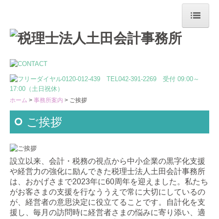
ホーム
最新情報
事務所案内
ホーム
事務所案内
ご挨拶
ご挨拶
ご挨拶
事務所概要
スタッフ紹介
設立以来、会計・税務の視点から中小企業の黒字化支援
SDGsについて
や経営力の強化に励んできた税理士法人土田会計事務所
は、おかげさまで2023年に60周年を迎えました。私たち
ISOの活動
がお客さまの支援を行なううえで常に大切にしているの
が、経営者の意思決定に役立てることです。自計化を支
スタッフブログ
援し、毎月の訪問時に経営者さまの悩みに寄り添い、適