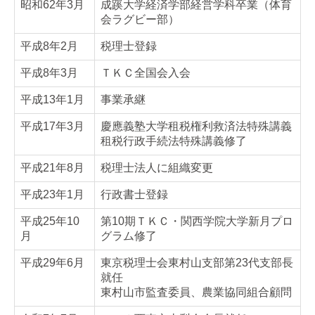
昭和62年3月
成蹊大学経済学部経営学科卒業（体育
リンク集
会ラグビー部）
関与先向け融資商品ご紹介
平成8年2月
税理士登録
平成8年3月
ＴＫＣ全国会入会
平成13年1月
事業承継
平成17年3月
慶應義塾大学租税権利救済法特殊講義
租税行政手続法特殊講義修了
平成21年8月
税理士法人に組織変更
平成23年1月
行政書士登録
平成25年10
第10期ＴＫＣ・関西学院大学新月プロ
月
グラム修了
平成29年6月
東京税理士会東村山支部第23代支部長
就任
東村山市監査委員、農業協同組合顧問