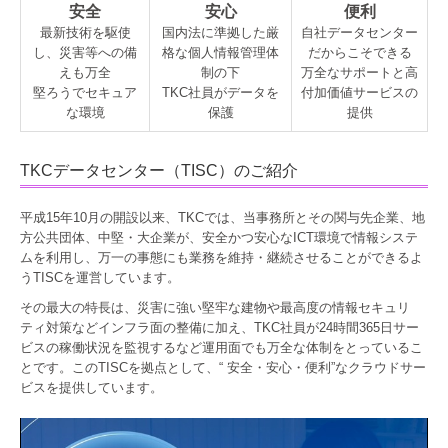
安全
安心
便利
最新技術を駆使
国内法に準拠した厳
自社データセンター
し、災害等への備
格な個人情報管理体
だからこそできる
えも万全
制の下
万全なサポートと高
堅ろうでセキュア
TKC社員がデータを
付加価値サービスの
な環境
保護
提供
TKCデータセンター（TISC）のご紹介
平成15年10月の開設以来、TKCでは、当事務所とその関与先企業、地
方公共団体、中堅・大企業が、安全かつ安心なICT環境で情報システ
ムを利用し、万一の事態にも業務を維持・継続させることができるよ
うTISCを運営しています。
その最大の特長は、災害に強い堅牢な建物や最高度の情報セキュリ
ティ対策などインフラ面の整備に加え、TKC社員が24時間365日サー
ビスの稼働状況を監視するなど運用面でも万全な体制をとっているこ
とです。このTISCを拠点として、“ 安全・安心・便利”なクラウドサー
ビスを提供しています。