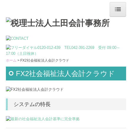
ホーム
最新情報
事務所案内
ホーム
FX2社会福祉法人会計クラウド
ご挨拶
FX2社会福祉法人会計クラウド
事務所概要
スタッフ紹介
SDGsについて
システムの特長
ISOの活動
スタッフブログ